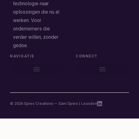
technologie naar
oplossingen die nu al
werken. Voor
ondernemers die
verder willen, zonder
gedoe.
NAVIGATIE
CONNECT
© 2026 Spies Creations — Sam Spies | Leusden