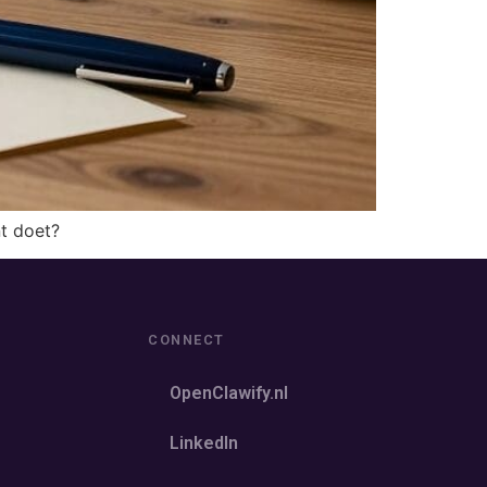
t doet?
CONNECT
OpenClawify.nl
LinkedIn