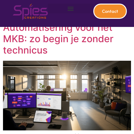
Contact
AI & Automatisering
Websites & Apps
Automatisering voor het
MKB: zo begin je zonder
technicus